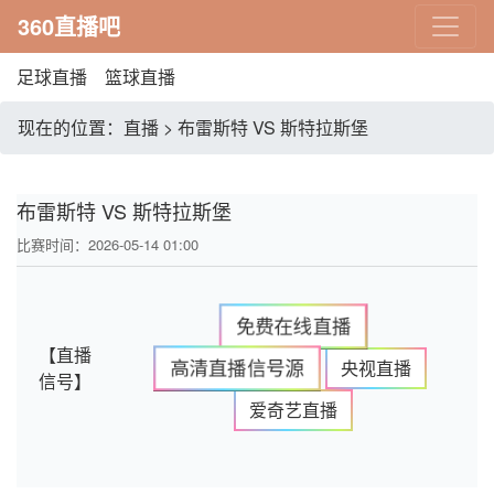
360直播吧
足球直播
篮球直播
现在的位置：直播 > 布雷斯特 VS 斯特拉斯堡
布雷斯特 VS 斯特拉斯堡
比赛时间：2026-05-14 01:00
免费在线直播
【直播
高清直播信号源
央视直播
信号】
爱奇艺直播