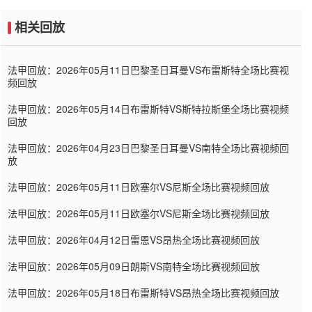
相关回放
法甲回放：2026年05月11日巴黎圣日耳曼VS布雷斯特全场比赛视
频回放
法甲回放：2026年05月14日布雷斯特VS斯特拉斯堡全场比赛视频
回放
法甲回放：2026年04月23日巴黎圣日耳曼VS南特全场比赛视频回
放
法甲回放：2026年05月11日欧塞尔VS尼斯全场比赛视频回放
法甲回放：2026年05月11日欧塞尔VS尼斯全场比赛视频回放
法甲回放：2026年04月12日雷恩VS昂热全场比赛视频回放
法甲回放：2026年05月09日朗斯VS南特全场比赛视频回放
法甲回放：2026年05月18日布雷斯特VS昂热全场比赛视频回放